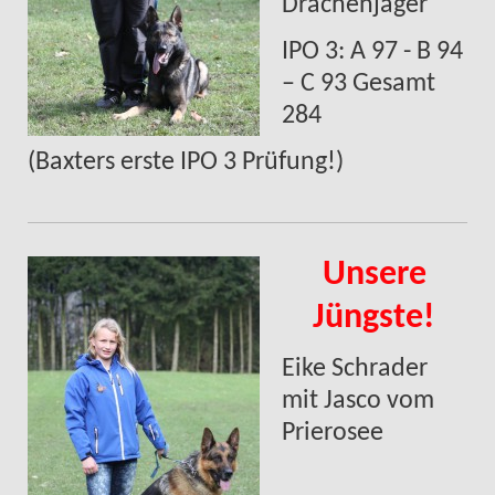
Drachenjäger
IPO 3: A 97 - B 94
– C 93 Gesamt
284
(Baxters erste IPO 3 Prüfung!)
Unsere
Jüngste!
Eike Schrader
mit Jasco vom
Prierosee